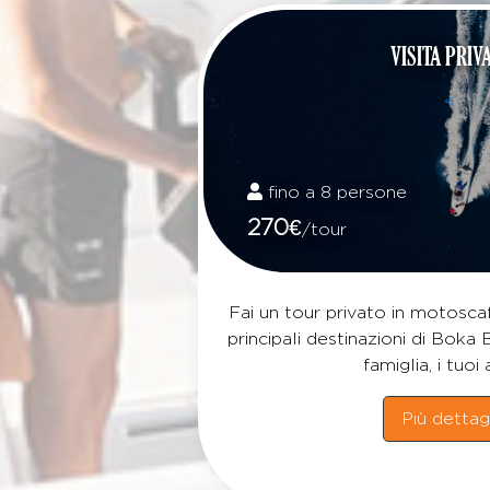
VISITA PRIV
<
fino a 8 persone
270
€
/tour
Fai un tour privato in motosca
principali destinazioni di Boka 
famiglia, i tuoi a
Più dettag