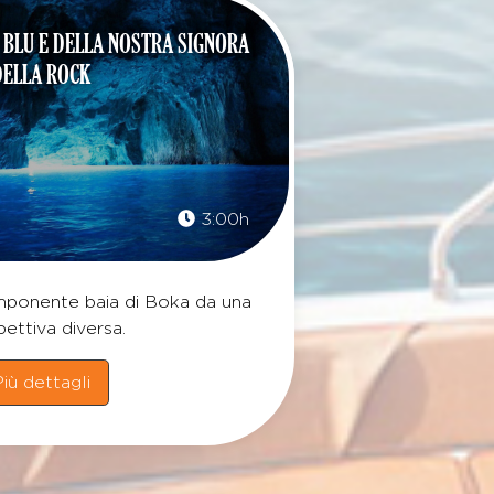
 BLU E DELLA NOSTRA SIGNORA
DELLA ROCK
3:00h
'imponente baia di Boka da una
ettiva diversa.
iù dettagli