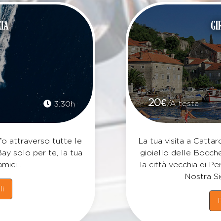
ATA
GI
20
€
/A testa
3:30h
fo attraverso tutte le
La tua visita a Cattar
Bay solo per te, la tua
gioiello delle Bocch
mici...
la città vecchia di Pe
Nostra Si
li
P