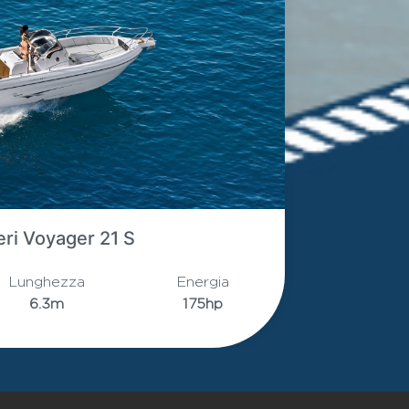
Ranieri Voyager 23 S
Lunghezza
Energia
6.75m
200hp