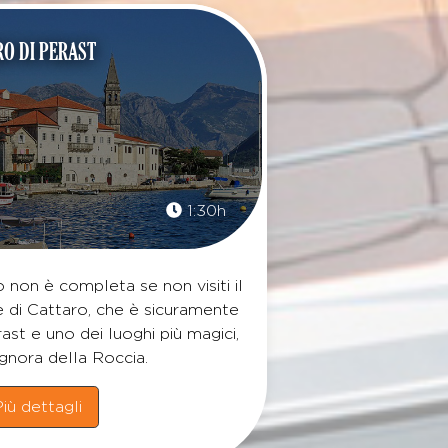
RO DI PERAST
1:30h
o non è completa se non visiti il
e di Cattaro, che è sicuramente
rast e uno dei luoghi più magici,
gnora della Roccia.
iù dettagli