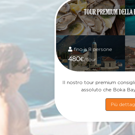
TOUR PREMIUM DELLA 
fino a 8 persone
480
€
/tour
Il nostro tour premium consigli
assoluto che Boka Bay 
Più dettag