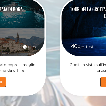
BAIA DI BOKA
TOUR DELLA GROTTA
40
€
/A testa
6-7h
ato copre il meglio in
Goditi la vista sull
ha da offrire.
prosp
li
P