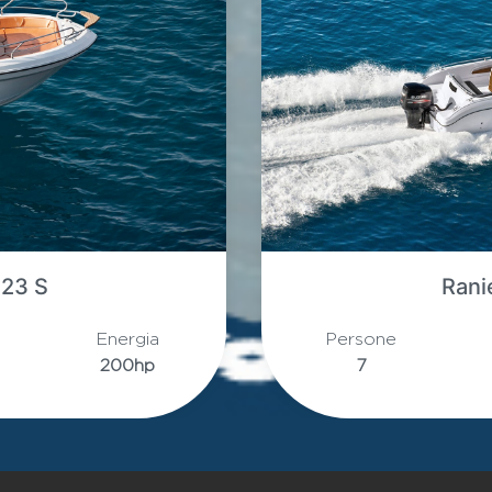
oyager 21 S
ghezza
Energia
Persone
.3m
175hp
8