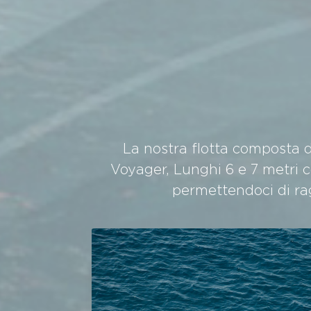
La nostra flotta composta d
Voyager, Lunghi 6 e 7 metri c
permettendoci di rag