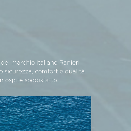
del marchio italiano Ranieri
o sicurezza, comfort e qualità
n ospite soddisfatto.